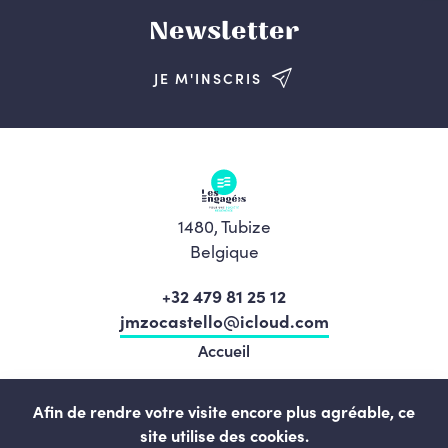
Newsletter
JE M'INSCRIS
1480, Tubize
Belgique
+32 479 81 25 12
jmzocastello@icloud.com
Accueil
Nos élu.e.s
Afin de rendre votre visite encore plus agréable, ce
Notre équipe
site utilise des cookies.