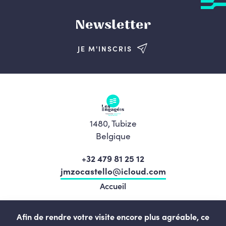
Newsletter
JE M'INSCRIS
1480, Tubize
Belgique
+32 479 81 25 12
jmzocastello@icloud.com
Accueil
Nos élu.e.s
Afin de rendre votre visite encore plus agréable, ce
Notre équipe