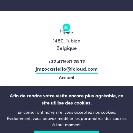
1480, Tubize
Belgique
+32 479 81 25 12
jmzocastello@icloud.com
Accueil
Nos élu.e.s
Afin de rendre votre visite encore plus agréable, ce
Notre équipe
site utilise des cookies.
Actualités
En consultant notre site, vous acceptez nos cookies.
Notre programme
Évidemment, vous pouvez modifier les paramètres des cookies
à tout moment
Notre Mouvement