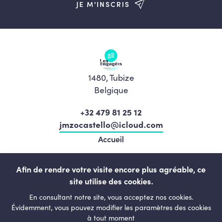
JE M'INSCRIS
1480, Tubize
Belgique
+32 479 81 25 12
jmzocastello@icloud.com
Accueil
Nos élu.e.s
Afin de rendre votre visite encore plus agréable, ce
Notre équipe
site utilise des cookies.
Actualités
En consultant notre site, vous acceptez nos cookies.
Notre programme
Évidemment, vous pouvez modifier les paramètres des cookies
à tout moment