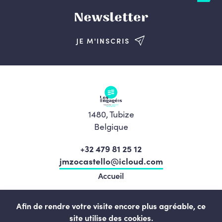
Newsletter
JE M'INSCRIS
1480, Tubize
Belgique
+32 479 81 25 12
jmzocastello@icloud.com
Accueil
Nos élu.e.s
Afin de rendre votre visite encore plus agréable, ce
Notre équipe
site utilise des cookies.