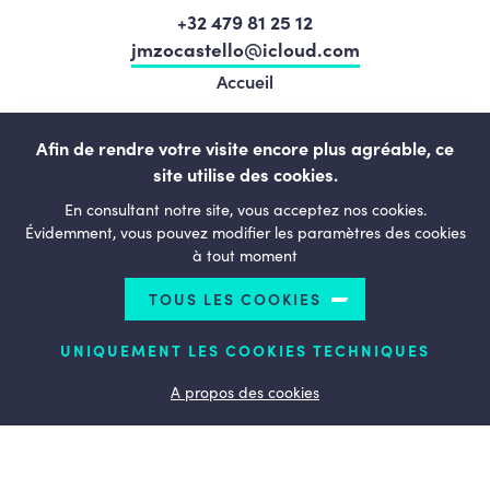
+32 479 81 25 12
jmzocastello@icloud.com
Accueil
Nos élu.e.s
Afin de rendre votre visite encore plus agréable, ce
Notre équipe
site utilise des cookies.
Actualités
En consultant notre site, vous acceptez nos cookies.
Notre programme
Évidemment, vous pouvez modifier les paramètres des cookies
à tout moment
Notre Mouvement
TOUS LES COOKIES
Nous contacter
UNIQUEMENT LES COOKIES TECHNIQUES
A propos des cookies
LESENGAGÉS.BE